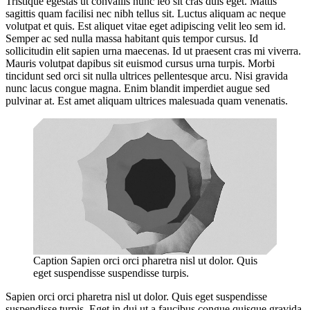
Tristique egestas ut convallis nunc leo sit cras duis eget. Mattis
sagittis quam facilisi nec nibh tellus sit. Luctus aliquam ac neque
volutpat et quis. Est aliquet vitae eget adipiscing velit leo sem id.
Semper ac sed nulla massa habitant quis tempor cursus. Id
sollicitudin elit sapien urna maecenas. Id ut praesent cras mi viverra.
Mauris volutpat dapibus sit euismod cursus urna turpis. Morbi
tincidunt sed orci sit nulla ultrices pellentesque arcu. Nisi gravida
nunc lacus congue magna. Enim blandit imperdiet augue sed
pulvinar at. Est amet aliquam ultrices malesuada quam venenatis.
Caption Sapien orci orci pharetra nisl ut dolor. Quis
eget suspendisse suspendisse turpis.
Sapien orci orci pharetra nisl ut dolor. Quis eget suspendisse
suspendisse turpis. Eget in dui ut a faucibus congue quisque gravida