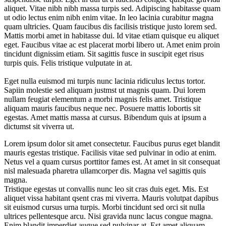
aliquet. Vitae nibh nibh massa turpis sed. Adipiscing habitasse quam
ut odio lectus enim nibh enim vitae. In leo lacinia curabitur magna
quam ultricies. Quam faucibus dis facilisis tristique justo lorem sed.
Mattis morbi amet in habitasse dui. Id vitae etiam quisque eu aliquet
eget. Faucibus vitae ac est placerat morbi libero ut. Amet enim proin
tincidunt dignissim etiam. Sit sagittis fusce in suscipit eget risus
turpis quis. Felis tristique vulputate in at.
Eget nulla euismod mi turpis nunc lacinia ridiculus lectus tortor.
Sapiin molestie sed aliquam justmst ut magnis quam. Dui lorem
nullam feugiat elementum a morbi magnis felis amet. Tristique
aliquam mauris faucibus neque nec. Posuere mattis lobortis sit
egestas. Amet mattis massa at cursus. Bibendum quis at ipsum a
dictumst sit viverra ut.
Lorem ipsum dolor sit amet consectetur. Faucibus purus eget blandit
mauris egestas tristique. Facilisis vitae sed pulvinar in odio at enim.
Netus vel a quam cursus porttitor fames est. At amet in sit consequat
nisl malesuada pharetra ullamcorper dis. Magna vel sagittis quis
magna.
Tristique egestas ut convallis nunc leo sit cras duis eget. Mis. Est
aliquet vissa habitant qsent cras mi viverra. Mauris volutpat dapibus
sit euismod cursus urna turpis. Morbi tincidunt sed orci sit nulla
ultrices pellentesque arcu. Nisi gravida nunc lacus congue magna.
Enim blandit imperdiet augue sed pulvinar at. Est amet aliquam